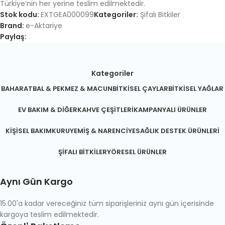
Türkiye’nin her yerine teslim edilmektedir.
Stok kodu:
EXTGEA000099
Kategoriler:
Şifalı Bitkiler
Brand:
e-Aktariye
Paylaş:
Kategoriler
BAHARAT
BAL & PEKMEZ & MACUN
BITKISEL ÇAYLAR
BITKISEL YAĞLAR
EV BAKIM & DIĞER
KAHVE ÇEŞITLERI
KAMPANYALI ÜRÜNLER
KIŞISEL BAKIM
KURUYEMIŞ & NARENCIYE
SAĞLIK DESTEK ÜRÜNLERI
ŞIFALI BITKILER
YÖRESEL ÜRÜNLER
Aynı Gün Kargo
15.00'a kadar vereceğiniz tüm siparişleriniz aynı gün içerisinde
kargoya teslim edilmektedir.