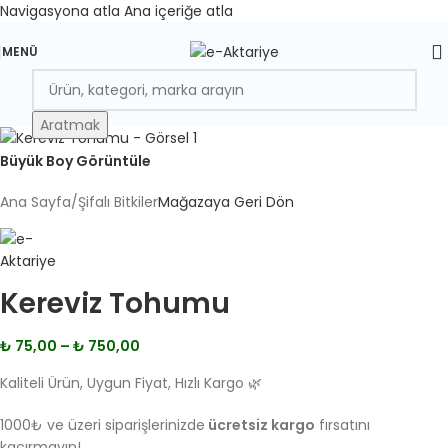
Navigasyona atla
Ana içeriğe atla
MENÜ
Aratmak
Büyük Boy Görüntüle
Ana Sayfa
/
Şifalı Bitkiler
Mağazaya Geri Dön
Kereviz Tohumu
₺
75,00
–
₺
750,00
Kaliteli Ürün, Uygun Fiyat, Hızlı Kargo 🌿
1000₺ ve üzeri siparişlerinizde
ücretsiz kargo
fırsatını
kaçırmayın!