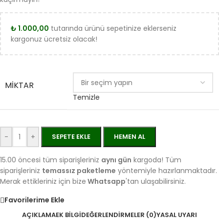
₺
1.000,00
tutarında ürünü sepetinize eklerseniz
kargonuz ücretsiz olacak!
MIKTAR
Temizle
-
+
SEPETE EKLE
HEMEN AL
15.00 öncesi tüm siparişleriniz
aynı gün
kargoda! Tüm
siparişleriniz
temassız paketleme
yöntemiyle hazırlanmaktadır.
Merak ettikleriniz için bize
Whatsapp
'tan ulaşabilirsiniz.
Favorilerime Ekle
AÇIKLAMA
EK BILGI
DEĞERLENDIRMELER (0)
YASAL UYARI