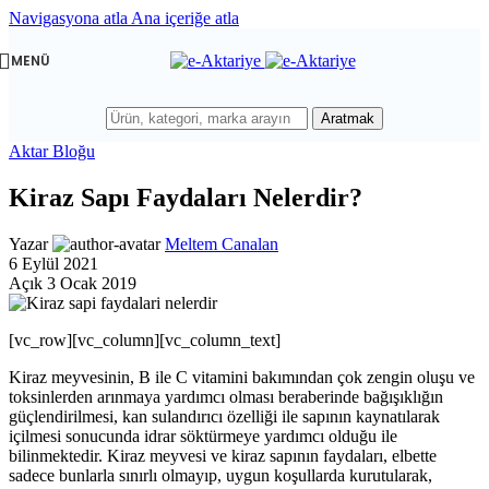
Navigasyona atla
Ana içeriğe atla
MENÜ
Aratmak
Aktar Bloğu
Kiraz Sapı Faydaları Nelerdir?
Yazar
Meltem Canalan
6 Eylül 2021
Açık 3 Ocak 2019
[vc_row][vc_column][vc_column_text]
Kiraz meyvesinin, B ile C vitamini bakımından çok zengin oluşu ve
toksinlerden arınmaya yardımcı olması beraberinde bağışıklığın
güçlendirilmesi, kan sulandırıcı özelliği ile sapının kaynatılarak
içilmesi sonucunda idrar söktürmeye yardımcı olduğu ile
bilinmektedir. Kiraz meyvesi ve kiraz sapının faydaları, elbette
sadece bunlarla sınırlı olmayıp, uygun koşullarda kurutularak,