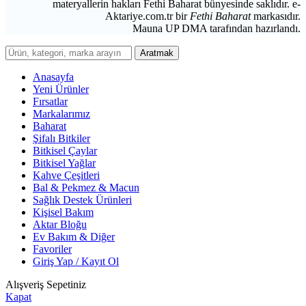
materyallerin hakları Fethi Baharat bünyesinde saklıdır. e-
Aktariye.com.tr bir
Fethi Baharat
markasıdır.
Mauna UP DMA tarafından hazırlandı.
Aratmak
Anasayfa
Yeni Ürünler
Fırsatlar
Markalarımız
Baharat
Şifalı Bitkiler
Bitkisel Çaylar
Bitkisel Yağlar
Kahve Çeşitleri
Bal & Pekmez & Macun
Sağlık Destek Ürünleri
Kişisel Bakım
Aktar Bloğu
Ev Bakım & Diğer
Favoriler
Giriş Yap / Kayıt Ol
Alışveriş Sepetiniz
Kapat