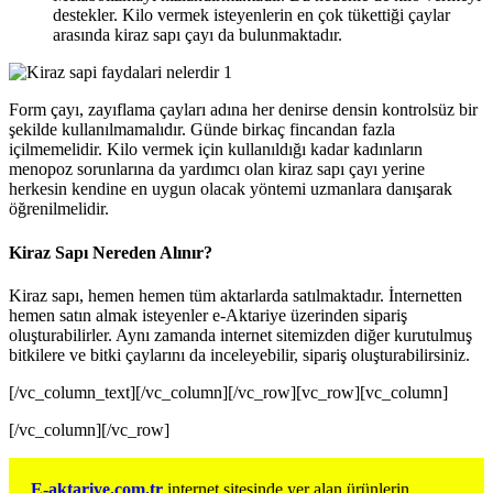
destekler. Kilo vermek isteyenlerin en çok tükettiği çaylar
arasında kiraz sapı çayı da bulunmaktadır.
Form çayı, zayıflama çayları adına her denirse densin kontrolsüz bir
şekilde kullanılmamalıdır. Günde birkaç fincandan fazla
içilmemelidir. Kilo vermek için kullanıldığı kadar kadınların
menopoz sorunlarına da yardımcı olan kiraz sapı çayı yerine
herkesin kendine en uygun olacak yöntemi uzmanlara danışarak
öğrenilmelidir.
Kiraz Sapı Nereden Alınır?
Kiraz sapı, hemen hemen tüm aktarlarda satılmaktadır. İnternetten
hemen satın almak isteyenler e-Aktariye üzerinden sipariş
oluşturabilirler. Aynı zamanda internet sitemizden diğer kurutulmuş
bitkilere ve bitki çaylarını da inceleyebilir, sipariş oluşturabilirsiniz.
[/vc_column_text][/vc_column][/vc_row][vc_row][vc_column]
[/vc_column][/vc_row]
E-a
ktariye.com.tr
internet sitesinde yer alan ürünlerin