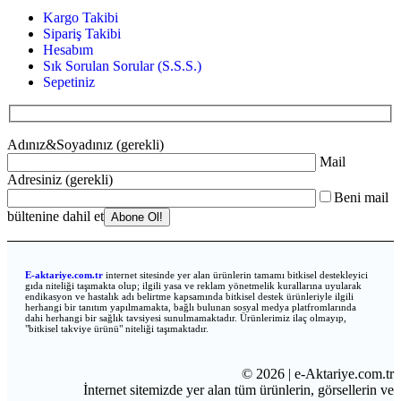
Kargo Takibi
Sipariş Takibi
Hesabım
Sık Sorulan Sorular (S.S.S.)
Sepetiniz
Adınız&Soyadınız (gerekli)
Mail
Adresiniz (gerekli)
Beni mail
bültenine dahil et
E-a
ktariye.com.tr
internet sitesinde yer alan ürünlerin tamamı bitkisel destekleyici
gıda niteliği taşımakta olup; ilgili yasa ve reklam yönetmelik kurallarına uyularak
endikasyon ve hastalık adı belirtme kapsamında bitkisel destek ürünleriyle ilgili
herhangi bir tanıtım yapılmamakta, bağlı bulunan sosyal medya platfromlarında
dahi herhangi bir sağlık tavsiyesi sunulmamaktadır. Ürünlerimiz ilaç olmayıp,
"bitkisel takviye ürünü" niteliği taşımaktadır.
© 2026 | e-Aktariye.com.tr
İnternet sitemizde yer alan tüm ürünlerin, görsellerin ve