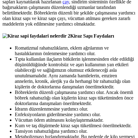
sapları kaynatılarak hazırlanan
çay
, sindirim sisteminin özellikle de
bağırsakların çalışmasını düzenlendiği uzmanlar tarafından
belirtilmektedir. Böbreklerin düzenli bir şekilde çalışmasına yardımcı
olan kiraz sapı ve kiraz sapı çayı, vücuttan atılması gereken zararlı
maddelerin yok edilmesine yardımcı olmaktadır.
Kiraz Sapı Faydaları
Romatizmal rahatsızlıkların, eklem ağrılarının ve
hastalıklarının önlenmesine yardımcı olur.
Tıpta kullanılan ilaçların bitkilerin işlenmesinden elde edildiği
düşünüldüğünde kontrolsüz ve aşırı kullanımın yan etkileri
olabileceği ve sağlığımızın olumsuz etkileneceği asla
unutulmamalıdır. Aynı zamanda hamilelerin, emziren
annelerin, kronik, alerjik ya da herhangi bir rahatsızlığı olan
kişilerin de doktorlarına danışmaları önerilmektedir.
Böbreklerin düzenli çalışmasına yardımcı olur. Ancak önemli
böbrek rahatsızlığı olan kişilerin kiraz sapı tüketiminden önce
doktorlarına danışmaları önerilmektedir.
İdrarın düzenlenmesine yardımcı olur.
Enfeksiyonların giderilmesine yardımcı olur.
Vücuttan ödem atılmasını kolaylaştırmaktadır.
Kum ve taş düşürmede kiraz sapı tüketilmesi önerilmektedir.
Tansiyon rahatsızlığına yardımcı olur.
Metabolizmayı hızlandırmaktadır. Bu nedenle de kilo vermeyi