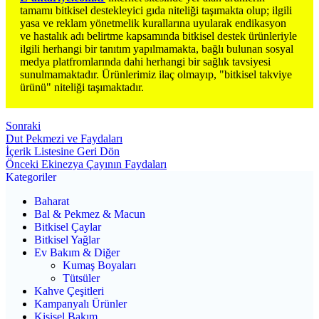
tamamı bitkisel destekleyici gıda niteliği taşımakta olup; ilgili
yasa ve reklam yönetmelik kurallarına uyularak endikasyon
ve hastalık adı belirtme kapsamında bitkisel destek ürünleriyle
ilgili herhangi bir tanıtım yapılmamakta, bağlı bulunan sosyal
medya platfromlarında dahi herhangi bir sağlık tavsiyesi
sunulmamaktadır. Ürünlerimiz ilaç olmayıp, "bitkisel takviye
ürünü" niteliği taşımaktadır.
Sonraki
Dut Pekmezi ve Faydaları
İçerik Listesine Geri Dön
Önceki
Ekinezya Çayının Faydaları
Kategoriler
Baharat
Bal & Pekmez & Macun
Bitkisel Çaylar
Bitkisel Yağlar
Ev Bakım & Diğer
Kumaş Boyaları
Tütsüler
Kahve Çeşitleri
Kampanyalı Ürünler
Kişisel Bakım