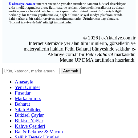
E-a
ktariye.com.tr
internet sitesinde yer alan ürünlerin tamamı bitkisel destekleyici
gıda niteliği taşımakta olup; ilgili yasa ve reklam yönetmelik kurallarına uyularak
endikasyon ve hastalık adı belirtme kapsamında bitkisel destek ürünleriyle ilgili
herhangi bir tanıtım yapılmamakta, bağlı bulunan sosyal medya platfromlarında
dahi herhangi bir sağlık tavsiyesi sunulmamaktadır. Ürünlerimiz ilaç olmayıp,
"bitkisel takviye ürünü" niteliği taşımaktadır.
© 2026 | e-Aktariye.com.tr
İnternet sitemizde yer alan tüm ürünlerin, görsellerin ve
materyallerin hakları Fethi Baharat bünyesinde saklıdır. e-
Aktariye.com.tr bir
Fethi Baharat
markasıdır.
Mauna UP DMA tarafından hazırlandı.
Aratmak
Anasayfa
Yeni Ürünler
Fırsatlar
Markalarımız
Baharat
Şifalı Bitkiler
Bitkisel Çaylar
Bitkisel Yağlar
Kahve Çeşitleri
Bal & Pekmez & Macun
Sağlık Destek Ürünleri