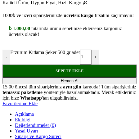
Kaliteli Ürün, Uygun Fiyat, Hızlı Kargo 🌿
1000₺ ve üzeri siparişlerinizde
ücretsiz kargo
fırsatını kaçırmayın!
₺
1.000,00
tutarında ürünü sepetinize eklerseniz kargonuz
ücretsiz olacak!
Erzurum Kıtlama Şeker 500 gr adet
-
+
SEPETE EKLE
Hemen Al
15.00 öncesi tüm siparişleriniz
aynı gün
kargoda! Tüm siparişleriniz
temassız paketleme
yöntemiyle hazırlanmaktadır. Merak ettikleriniz
için bize
Whatsapp
'tan ulaşabilirsiniz.
Favorilerime Ekle
Açıklama
Ek bilgi
Değerlendirmeler (0)
Yasal Uyarı
Sipariş ve Kargo Süreci