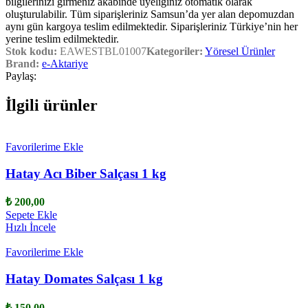
bilgilerinizi girmeniz akabinde üyeliğiniz otomatik olarak
oluşturulabilir. Tüm siparişleriniz Samsun’da yer alan depomuzdan
aynı gün kargoya teslim edilmektedir. Siparişleriniz Türkiye’nin her
yerine teslim edilmektedir.
Stok kodu:
EAWESTBL01007
Kategoriler:
Yöresel Ürünler
Brand:
e-Aktariye
Paylaş:
İlgili ürünler
Favorilerime Ekle
Hatay Acı Biber Salçası 1 kg
₺
200,00
Sepete Ekle
Hızlı İncele
Favorilerime Ekle
Hatay Domates Salçası 1 kg
₺
150,00