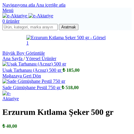
Navigasyona atla
Ana içeriğe atla
Menü
0
ürünler
Aratmak
Büyük Boy Görüntüle
Ana Sayfa
/
Yöresel Ürünler
Uşak Tarhanası (Acısız) 500 gr
₺
185,00
Mağazaya Geri Dön
Sade Gümüşhane Pestil 750 gr
₺
518,00
Erzurum Kıtlama Şeker 500 gr
₺
40,00