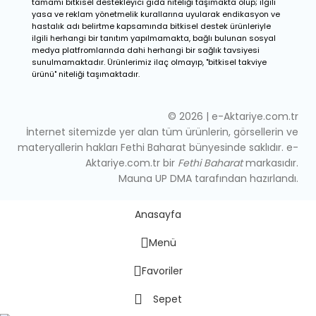
tamamı bitkisel destekleyici gıda niteliği taşımakta olup; ilgili
yasa ve reklam yönetmelik kurallarına uyularak endikasyon ve
hastalık adı belirtme kapsamında bitkisel destek ürünleriyle
ilgili herhangi bir tanıtım yapılmamakta, bağlı bulunan sosyal
medya platfromlarında dahi herhangi bir sağlık tavsiyesi
sunulmamaktadır. Ürünlerimiz ilaç olmayıp, "bitkisel takviye
ürünü" niteliği taşımaktadır.
© 2026 | e-Aktariye.com.tr
İnternet sitemizde yer alan tüm ürünlerin, görsellerin ve
materyallerin hakları Fethi Baharat bünyesinde saklıdır. e-
Aktariye.com.tr bir
Fethi Baharat
markasıdır.
Mauna UP DMA tarafından hazırlandı.
Anasayfa
Menü
Favoriler
Sepet