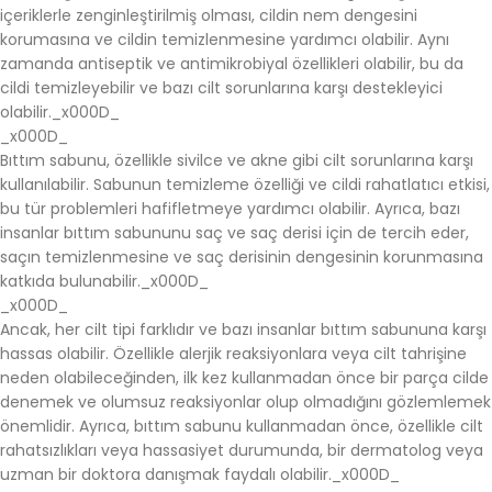
içeriklerle zenginleştirilmiş olması, cildin nem dengesini
korumasına ve cildin temizlenmesine yardımcı olabilir. Aynı
zamanda antiseptik ve antimikrobiyal özellikleri olabilir, bu da
cildi temizleyebilir ve bazı cilt sorunlarına karşı destekleyici
olabilir._x000D_
_x000D_
Bıttım sabunu, özellikle sivilce ve akne gibi cilt sorunlarına karşı
kullanılabilir. Sabunun temizleme özelliği ve cildi rahatlatıcı etkisi,
bu tür problemleri hafifletmeye yardımcı olabilir. Ayrıca, bazı
insanlar bıttım sabununu saç ve saç derisi için de tercih eder,
saçın temizlenmesine ve saç derisinin dengesinin korunmasına
katkıda bulunabilir._x000D_
_x000D_
Ancak, her cilt tipi farklıdır ve bazı insanlar bıttım sabununa karşı
hassas olabilir. Özellikle alerjik reaksiyonlara veya cilt tahrişine
neden olabileceğinden, ilk kez kullanmadan önce bir parça cilde
denemek ve olumsuz reaksiyonlar olup olmadığını gözlemlemek
önemlidir. Ayrıca, bıttım sabunu kullanmadan önce, özellikle cilt
rahatsızlıkları veya hassasiyet durumunda, bir dermatolog veya
uzman bir doktora danışmak faydalı olabilir._x000D_