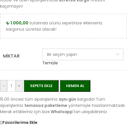
1000₺ ve üzeri siparişlerinizde
ücretsiz kargo
fırsatını
kaçırmayın!
₺
1.000,00
tutarında ürünü sepetinize eklerseniz
kargonuz ücretsiz olacak!
MIKTAR
Temizle
-
+
SEPETE EKLE
HEMEN AL
15.00 öncesi tüm siparişleriniz
aynı gün
kargoda! Tüm
siparişleriniz
temassız paketleme
yöntemiyle hazırlanmaktadır.
Merak ettikleriniz için bize
Whatsapp
'tan ulaşabilirsiniz.
Favorilerime Ekle