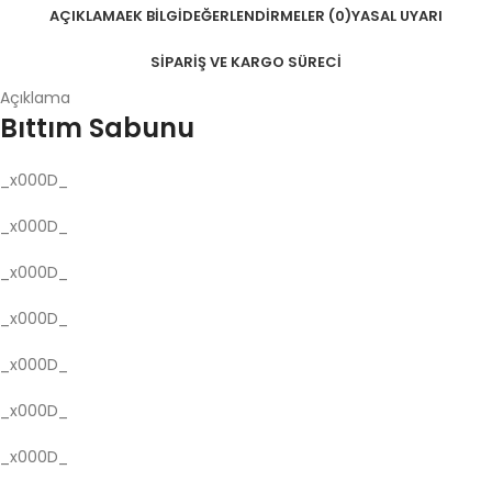
AÇIKLAMA
EK BILGI
DEĞERLENDIRMELER (0)
YASAL UYARI
SIPARIŞ VE KARGO SÜRECI
Açıklama
Bıttım Sabunu
_x000D_
_x000D_
_x000D_
_x000D_
_x000D_
_x000D_
_x000D_