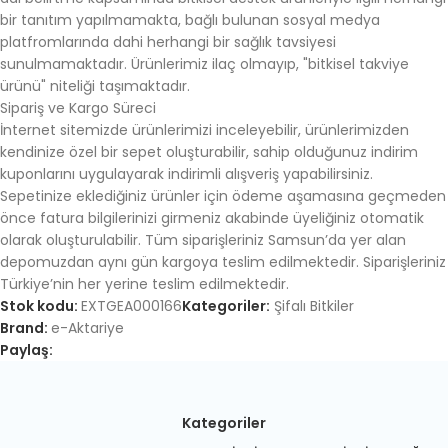
bir tanıtım yapılmamakta, bağlı bulunan sosyal medya
platfromlarında dahi herhangi bir sağlık tavsiyesi
sunulmamaktadır. Ürünlerimiz ilaç olmayıp, "bitkisel takviye
ürünü" niteliği taşımaktadır.
Sipariş ve Kargo Süreci
İnternet sitemizde ürünlerimizi inceleyebilir, ürünlerimizden
kendinize özel bir sepet oluşturabilir, sahip olduğunuz indirim
kuponlarını uygulayarak indirimli alışveriş yapabilirsiniz.
Sepetinize eklediğiniz ürünler için ödeme aşamasına geçmeden
önce fatura bilgilerinizi girmeniz akabinde üyeliğiniz otomatik
olarak oluşturulabilir. Tüm siparişleriniz Samsun’da yer alan
depomuzdan aynı gün kargoya teslim edilmektedir. Siparişleriniz
Türkiye’nin her yerine teslim edilmektedir.
Stok kodu:
EXTGEA000166
Kategoriler:
Şifalı Bitkiler
Brand:
e-Aktariye
Paylaş:
Kategoriler