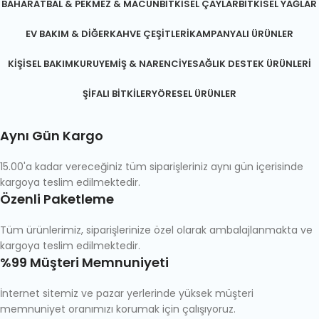
BAHARAT
BAL & PEKMEZ & MACUN
BITKISEL ÇAYLAR
BITKISEL YAĞLAR
EV BAKIM & DIĞER
KAHVE ÇEŞITLERI
KAMPANYALI ÜRÜNLER
KIŞISEL BAKIM
KURUYEMIŞ & NARENCIYE
SAĞLIK DESTEK ÜRÜNLERI
ŞIFALI BITKILER
YÖRESEL ÜRÜNLER
Aynı Gün Kargo
15.00'a kadar vereceğiniz tüm siparişleriniz aynı gün içerisinde
kargoya teslim edilmektedir.
Özenli Paketleme
Tüm ürünlerimiz, siparişlerinize özel olarak ambalajlanmakta ve
kargoya teslim edilmektedir.
%99 Müşteri Memnuniyeti
İnternet sitemiz ve pazar yerlerinde yüksek müşteri
memnuniyet oranımızı korumak için çalışıyoruz.