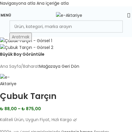
Navigasyona atla
Ana içeriğe atla
MENÜ
Aratmak
Büyük Boy Görüntüle
Ana Sayfa
/
Baharat
Mağazaya Geri Dön
Çubuk Tarçın
₺
88,00
–
₺
875,00
Kaliteli Ürün, Uygun Fiyat, Hızlı Kargo 🌿