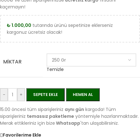
1000₺ ve üzeri siparişlerinizde
ücretsiz kargo
fırsatını
kaçırmayın!
₺
1.000,00
tutarında ürünü sepetinize eklerseniz
kargonuz ücretsiz olacak!
MIKTAR
Temizle
-
+
SEPETE EKLE
HEMEN AL
15.00 öncesi tüm siparişleriniz
aynı gün
kargoda! Tüm
siparişleriniz
temassız paketleme
yöntemiyle hazırlanmaktadır.
Merak ettikleriniz için bize
Whatsapp
'tan ulaşabilirsiniz.
Favorilerime Ekle