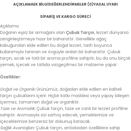
AÇIKLAMA
EK BILGI
DEĞERLENDIRMELER (0)
YASAL UYARI
SIPARIŞ VE KARGO SÜRECI
Açıklama
Doğanın eşsiz bir armağanı olan
Çubuk Tarçın
, lezzet dünyanızı
zenginleştirmeye hazır bir baharattır. Genellikle ağaç
kabuğundan elde edilen bu doğal lezzet, tarih boyunca
kullanımıyla tanınan ve övgüyle anılan bir baharattır. Çubuk
tarçın, sıcak ve tatlı bir aroma profiline sahiptir, bu da onu birçok
yemek, içecek ve tatlıda vazgeçilmez bir malzeme yapar.
Özellikler:
Doğal ve Organik:
Ürünümüz, doğadan elde edilen en kaliteli
tarçın çubuklarını içerir. Hiçbir katkı maddesi veya yapay bileşen
içermez, tamamen doğal ve organiktir.
Taze ve Aromatik:
Çubuk tarçın, taze ve canlı bir lezzet profiline
sahiptir. Aromasıyla sizi sarhoş edecek, yemeklerinize ve
içeceklerinize benzersiz bir dokunuş katacak.
Sağlık Avantajları:
Çubuk tarçın, antioksidan özelliklere sahip