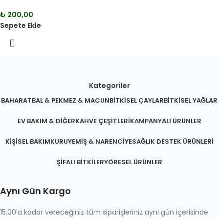
₺
200,00
Sepete Ekle
Kategoriler
BAHARAT
BAL & PEKMEZ & MACUN
BITKISEL ÇAYLAR
BITKISEL YAĞLAR
EV BAKIM & DIĞER
KAHVE ÇEŞITLERI
KAMPANYALI ÜRÜNLER
KIŞISEL BAKIM
KURUYEMIŞ & NARENCIYE
SAĞLIK DESTEK ÜRÜNLERI
ŞIFALI BITKILER
YÖRESEL ÜRÜNLER
Aynı Gün Kargo
15.00'a kadar vereceğiniz tüm siparişleriniz aynı gün içerisinde