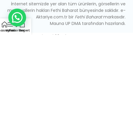
İnternet sitemizde yer alan tüm ürünlerin, görsellerin ve
materyallerin hakları Fethi Baharat bünyesinde saklıdır. e-
Aktariye.com.tr bir
Fethi Baharat
markasıdır.
Mauna UP DMA tarafından hazırlandı.
nasayfa
Menü
Favoriler
Sepet
Arap Kızı Cilt Kremi Mavi 20 ml
₺
52,00
Stokta
-
+
SEPETE EKLE
HEMEN AL