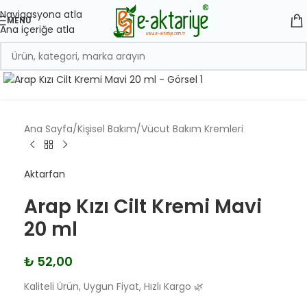
Navigasyona atla
MENÜ
Ana içeriğe atla
Büyük Boy Görüntüle
Ana Sayfa
/
Kişisel Bakım
/
Vücut Bakım Kremleri
Aktarfan
Arap Kızı Cilt Kremi Mavi
20 ml
₺
52,00
Kaliteli Ürün, Uygun Fiyat, Hızlı Kargo 🌿