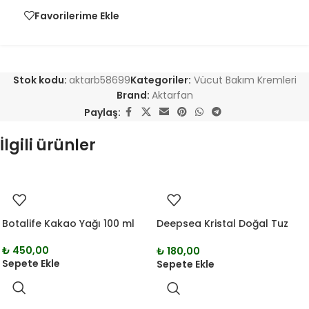
Favorilerime Ekle
Stok kodu:
aktarb58699
Kategoriler:
Vücut Bakım Kremleri
Brand:
Aktarfan
Paylaş:
İlgili ürünler
Botalife Kakao Yağı 100 ml
Deepsea Kristal Doğal Tuz
İçeren Roll-on Alum Deo Stick
60 gr
₺
450,00
₺
180,00
Sepete Ekle
Sepete Ekle