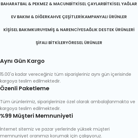
BAHARAT
BAL & PEKMEZ & MACUN
BITKISEL ÇAYLAR
BITKISEL YAĞLAR
EV BAKIM & DIĞER
KAHVE ÇEŞITLERI
KAMPANYALI ÜRÜNLER
KIŞISEL BAKIM
KURUYEMIŞ & NARENCIYE
SAĞLIK DESTEK ÜRÜNLERI
ŞIFALI BITKILER
YÖRESEL ÜRÜNLER
Aynı Gün Kargo
15.00'a kadar vereceğiniz tüm siparişleriniz aynı gün içerisinde
kargoya teslim edilmektedir.
Özenli Paketleme
Tüm ürünlerimiz, siparişlerinize özel olarak ambalajlanmakta ve
kargoya teslim edilmektedir.
%99 Müşteri Memnuniyeti
İnternet sitemiz ve pazar yerlerinde yüksek müşteri
memnuniyet oranımızı korumak için çalışıyoruz.