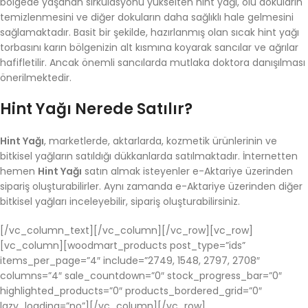
bölgede yaşanan sirkülasyonu yükselten hint yağı, ölü dokuların
temizlenmesini ve diğer dokuların daha sağlıklı hale gelmesini
sağlamaktadır. Basit bir şekilde, hazırlanmış olan sıcak hint yağı
torbasını karın bölgenizin alt kısmına koyarak sancılar ve ağrılar
hafifletilir. Ancak önemli sancılarda mutlaka doktora danışılması
önerilmektedir.
Hint Yağı Nerede Satılır?
Hint Yağı
, marketlerde, aktarlarda, kozmetik ürünlerinin ve
bitkisel yağların satıldığı dükkanlarda satılmaktadır. İnternetten
hemen
Hint Yağı
satın almak isteyenler e-Aktariye üzerinden
sipariş oluşturabilirler. Aynı zamanda e-Aktariye üzerinden diğer
bitkisel yağları inceleyebilir, sipariş oluşturabilirsiniz.
[/vc_column_text][/vc_column][/vc_row][vc_row]
[vc_column][woodmart_products post_type=”ids”
items_per_page=”4″ include=”2749, 1548, 2797, 2708″
columns=”4″ sale_countdown=”0″ stock_progress_bar=”0″
highlighted_products=”0″ products_bordered_grid=”0″
lazy_loading=”no”][/vc_column][/vc_row]