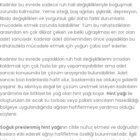
Kadınlar bu evrede sadece ruh hali değişiklikleriyle boğuşmak
zorunda kalmazlar. Yeme isteği, baş ağrıları, şişkinlik, depresyon,
libido değişiklikleri ve yorgunluk gibi daha farklı durumlarla
mücadele etmek zorunda kalabilirler. Tüm bu rahatsızlıkların
arasından en çok dikkat çeken ve belki uğraşılması en zor olan
adet sancısıdır. Kadınlar adet döneminden önce yaşadıkları bu
rahatsızlıkla mücadele etmek için yoğun çaba sarf ederler.
Kadınlar bu evrede yaşadıkları ruh hali değişikliklerini ortadan
kaldırmak için çok fazla bir şey yapamayabilirler ama adet
sancısı konusunda bir çözüm arayışında bulunabilirler. Adet
sancısı bazı kadınlarda hafif olur, bazılarında ise oldukça şiddetli
yaşanır. Bu sıkıntıya doğal bir çözüm üretmek isteyen kadınların
yardımına ise bitkisel bir yağ olan hint yağı koşar
. Hint yağı
ile
oluşturulan bir sıcak su torbası veya paketi sancıların hissedildiği
bölgeye uygulandığında ağrıları hafifletmeye yardımcı olduğu
söylenir.
Soğuk preslenmiş hint yağı
nın cilde nüfuz etmesi ve doğrudan
kaslara etki ederek ağrıyı hafifletme özelliği bulunmaktadır. İlgili